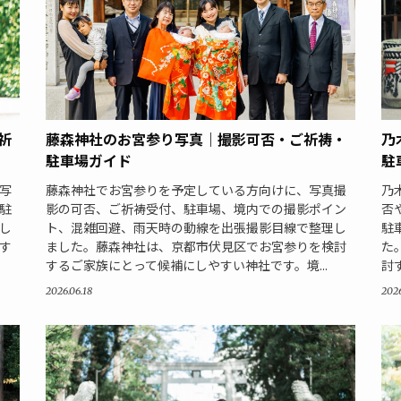
乃
祈
藤森神社のお宮参り写真｜撮影可否・ご祈祷・
駐
駐車場ガイド
乃
写
藤森神社でお宮参りを予定している方向けに、写真撮
否
駐
影の可否、ご祈祷受付、駐車場、境内での撮影ポイン
駐
し
ト、混雑回避、雨天時の動線を出張撮影目線で整理し
た
す
ました。藤森神社は、京都市伏見区でお宮参りを検討
討
するご家族にとって候補にしやすい神社です。境...
2026
2026.06.18