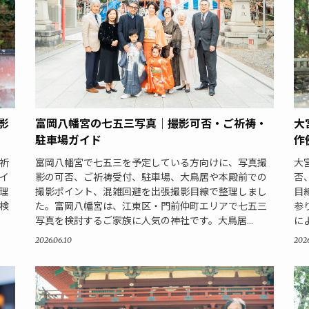
影
大
富岡八幡宮の七五三写真｜撮影可否・ご祈祷・
作
駐車場ガイド
祈
大
富岡八幡宮で七五三を予定している方向けに、写真撮
イ
否
影の可否、ご祈祷受付、駐車場、大鳥居や本殿前での
理
目
撮影ポイント、混雑回避を出張撮影目線で整理しまし
検
参
た。富岡八幡宮は、江東区・門前仲町エリアで七五三
に
写真を検討するご家族に人気の神社です。大鳥居...
2026
2026.06.10