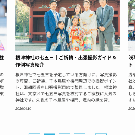
駐
根津神社の七五三｜ご祈祷・出張撮影ガイド＆
浅
作例写真紹介
ト
の
根津神社で七五三を予定している方向けに、写真撮影
浅
ポ
の可否、ご祈祷、千本鳥居や楼門周辺での撮影ポイン
社
増
ト、混雑回避を出張撮影目線で整理しました。根津神
真
東
社は、文京区で七五三写真を検討するご家族に人気の
し
神社です。朱色の千本鳥居や楼門、境内の緑を背...
す
2026.06.10
2026