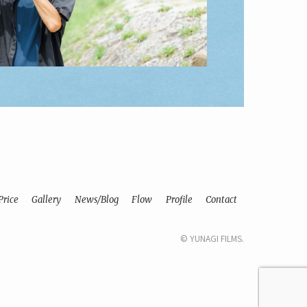
Price
Gallery
News/Blog
Flow
Profile
Contact
©
YUNAGI FILMS.