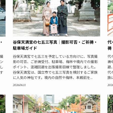
谷保天満宮の七五三写真｜撮影可否・ご祈祷・
・
代
駐車場ガイド
祷
谷保天満宮で七五三を予定している方向けに、写真撮
撮
代
影の可否、ご祈祷受付、駐車場、梅林や境内での撮影
ン
祷
ポイント、混雑回避を出張撮影目線で整理しました。
し
避
谷保天満宮は、国立市で七五三写真を検討するご家族
す
代
に人気の神社です。境内の自然や梅林、本殿前を...
族
2026.06.11
2026