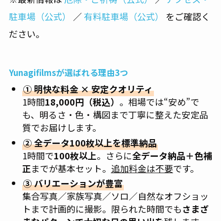
駐車場（公式）
／
有料駐車場（公式）
をご確認く
ださい。
Yunagifilmsが選ばれる理由3つ
① 明快な料金 × 安定クオリティ
1時間
18,000円（税込）
。相場では“安め”で
も、明るさ・色・構図まで丁寧に整えた安定品
質でお届けします。
② 全データ100枚以上を標準納品
1時間で
100枚以上
。さらに
全データ納品＋色補
正
までが基本セット。
追加料金は不要
です。
③ バリエーションが豊富
集合写真／家族写真／ソロ／自然なオフショッ
トまで計画的に撮影。限られた時間でも
さまざ