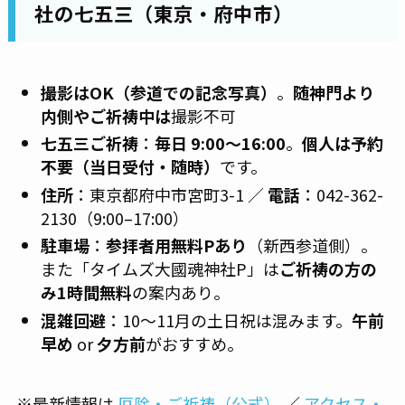
社の七五三（東京・府中市）
撮影はOK（参道での記念写真）
。
随神門より
内側やご祈祷中は
撮影不可
七五三ご祈祷
：
毎日 9:00〜16:00
。
個人は予約
不要（当日受付・随時）
です。
住所
：東京都府中市宮町3-1 ／
電話
：042-362-
2130（9:00–17:00）
駐車場
：
参拝者用無料Pあり
（新西参道側）。
また「タイムズ大國魂神社P」は
ご祈祷の方の
み1時間無料
の案内あり。
混雑回避
：10〜11月の土日祝は混みます。
午前
早め
or
夕方前
がおすすめ。
※最新情報は
厄除・ご祈祷（公式）
／
アクセス・