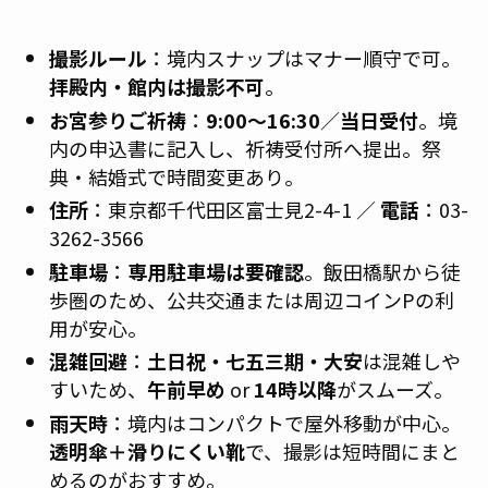
撮影ルール
：境内スナップはマナー順守で可。
拝殿内・館内は撮影不可
。
お宮参りご祈祷
：
9:00〜16:30
／
当日受付
。境
内の申込書に記入し、祈祷受付所へ提出。祭
典・結婚式で時間変更あり。
住所
：東京都千代田区富士見2-4-1 ／
電話
：03-
3262-3566
駐車場
：
専用駐車場は要確認
。飯田橋駅から徒
歩圏のため、公共交通または周辺コインPの利
用が安心。
混雑回避
：
土日祝・七五三期・大安
は混雑しや
すいため、
午前早め
or
14時以降
がスムーズ。
雨天時
：境内はコンパクトで屋外移動が中心。
透明傘＋滑りにくい靴
で、撮影は短時間にまと
めるのがおすすめ。