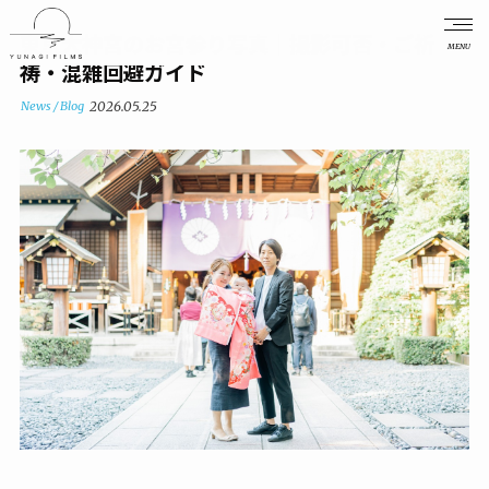
東京大神宮のお宮参り写真｜撮影可否・ご祈
MENU
祷・混雑回避ガイド
News / Blog
2026.05.25