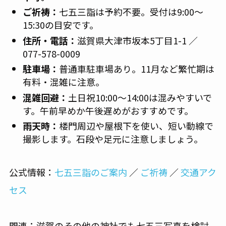
ご祈祷：
七五三詣は予約不要。受付は9:00〜
15:30の目安です。
住所・電話：
滋賀県大津市坂本5丁目1-1 ／
077-578-0009
駐車場：
普通車駐車場あり。11月など繁忙期は
有料・混雑に注意。
混雑回避：
土日祝10:00〜14:00は混みやすいで
す。午前早めか午後遅めがおすすめです。
雨天時：
楼門周辺や屋根下を使い、短い動線で
撮影します。石段や足元に注意しましょう。
公式情報：
七五三詣のご案内
／
ご祈祷
／
交通アク
セス
関連：滋賀のその他の神社でも七五三写真を検討