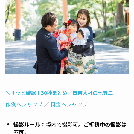
＼サッと確認！30秒まとめ／日吉大社の七五三
作例へジャンプ
／
料金へジャンプ
撮影ルール：
境内で撮影可。
ご祈祷中の撮影は
不可。