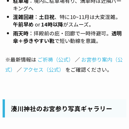
駐車場
：境内に駐車場有り、満車時は近隣パー
キングへ
混雑回避
：
土日祝
、特に10~11月は大変混雑。
午前早め
or
14時以降
がスムーズ。
雨天時
：拝殿前の庇・回廊で一時待避可。
透明
傘＋歩きやすい靴
で短い動線を意識。
※最新情報は
ご祈祷（公式）
／
お宮参り案内（公
式）
／
アクセス（公式）
をご確認ください。
湊川神社のお宮参り写真ギャラリー