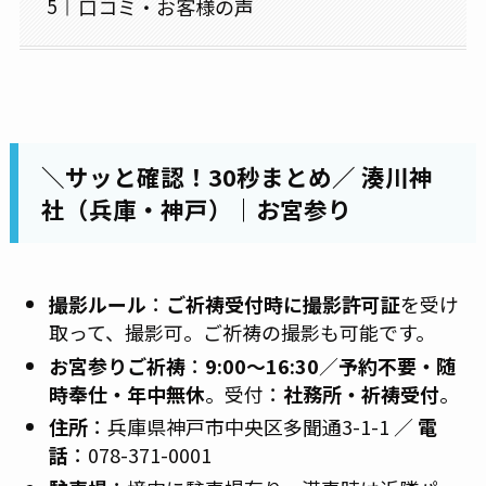
口コミ・お客様の声
＼サッと確認！30秒まとめ／ 湊川神
社（兵庫・神戸）｜お宮参り
撮影ルール
：
ご祈祷受付時に撮影許可証
を受け
取って、撮影可。ご祈祷の撮影も可能です。
お宮参りご祈祷
：
9:00〜16:30
／
予約不要・随
時奉仕・年中無休
。受付：
社務所・祈祷受付
。
住所
：兵庫県神戸市中央区多聞通3-1-1 ／
電
話
：078-371-0001